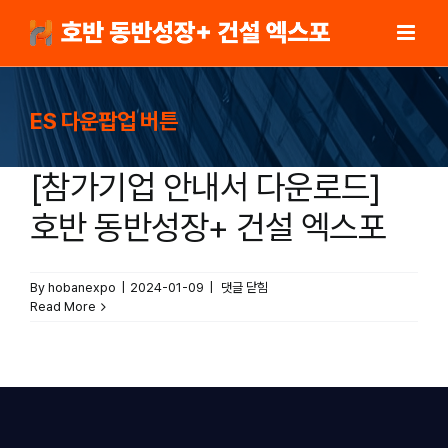
Skip
to
content
ES 다운팝업 버튼
[참가기업 안내서 다운로드]
호반 동반성장+ 건설 엑스포
[참가기업
By
hobanexpo
|
2024-01-09
|
댓글 닫힘
안내서
Read More
다운로드]
호반
동반성장
+
건설
엑스포