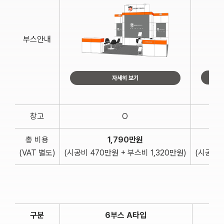
부스안내
자세히 보기
창고
O
총 비용
1,790만원
(VAT 별도)
(시공비 470만원 + 부스비 1,320만원)
(시공비 
구분
6부스 A타입