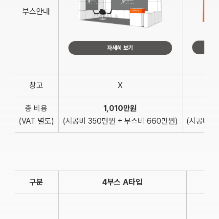
부스안내
자세히 보기
창고
X
총 비용
1,010만원
(VAT 별도)
(시공비 350만원 + 부스비 660만원)
(시공비 4
구분
4부스 A타입