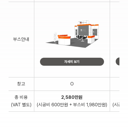
부스안내
자세히 보기
창고
O
총 비용
2,580만원
(VAT 별도)
(시공비 600만원 + 부스비 1,980만원)
(시공비 