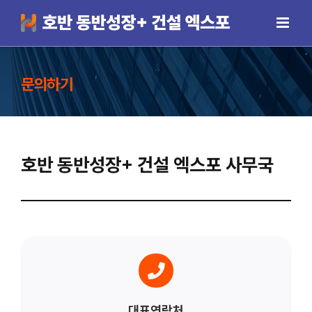
Skip
to
content
문의하기
호반 동반성장+ 건설 엑스포 사무국
대표연락처