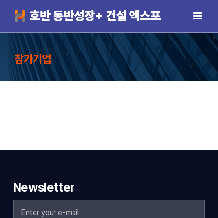
Skip
to
content
참가기업
Newsletter